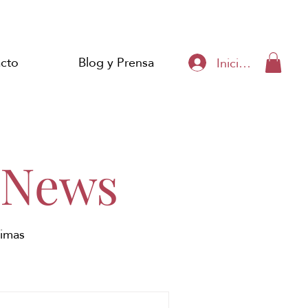
cto
Blog y Prensa
Iniciar sesión
 News
timas