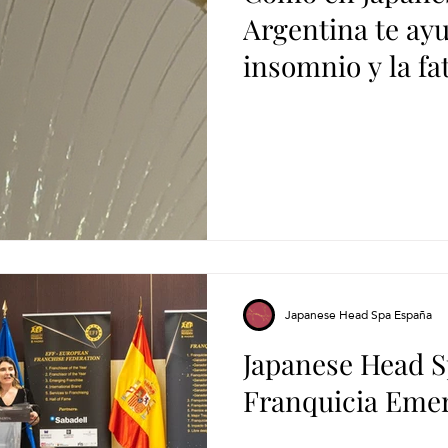
Argentina te ay
insomnio y la fa
Japanese Head Spa España
Japanese Head S
Franquicia Emer