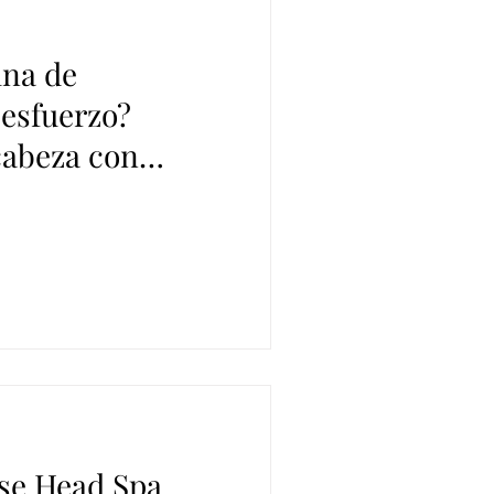
ina de
 esfuerzo?
cabeza con
a
se Head Spa