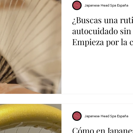
Japanese Head Spa España
¿Buscas una rut
autocuidado sin
Empieza por la 
nuestro head sp
Japanese Head Spa España
Cómo en Japane