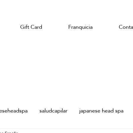
Gift Card
Franquicia
Conta
neseheadspa
saludcapilar
japanese head spa