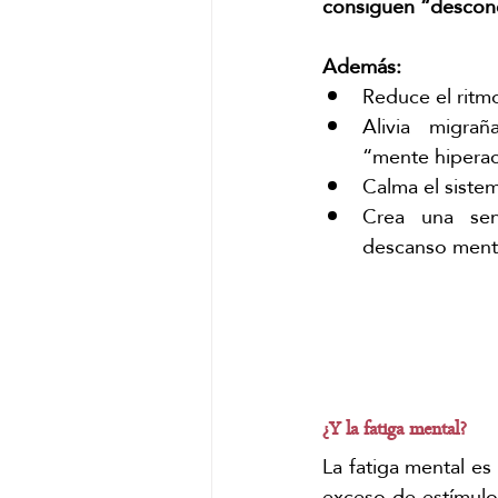
consiguen “descon
Además:
Reduce el ritmo
Alivia migrañ
“mente hiperac
Calma el siste
Crea una sen
descanso ment
¿Y la fatiga mental?
La fatiga mental es
exceso de estímulo