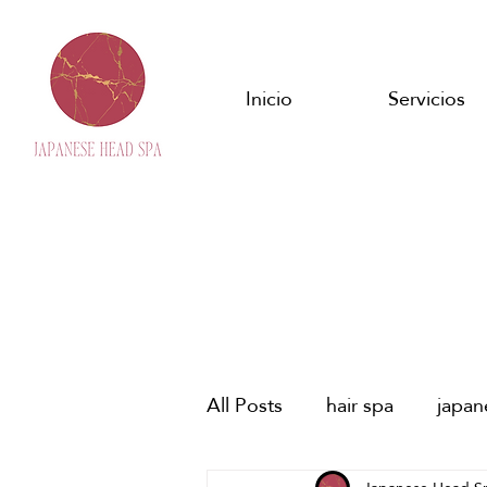
Inicio
Servicios
All Posts
hair spa
japa