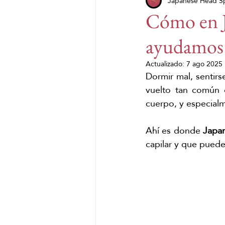
spa capilar japonés
Japanese Head S
dia
Cómo en J
ayudamos c
JHS x Glowfilter
Día M
Actualizado:
7 ago 2025
Dormir mal, sentirs
Verano
salud
franq
vuelto tan común 
cuerpo, y especial
Ahí es donde 
Japa
capilar y que puede