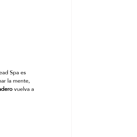
Head Spa es 
ar la mente, 
adero
 vuelva a 