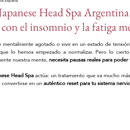
pa España
 del padre
Festival de Málaga
Festival de cine
apanese Head Spa Argentina 
on el insomnio y la fatiga m
undial de la Salud
Prensa
Día de la madre
e
e mentalmente agotado o vivir en un estado de tensión
uicia
franquicia
franquicia
que lo hemos empezado a normalizar. Pero lo cierto
mente nuestra mente, 
necesita pausas reales para poder 
nese Head Spa 
actúa: un tratamiento que va mucho más 
 convertirse en un 
auténtico reset para tu sistema nervi