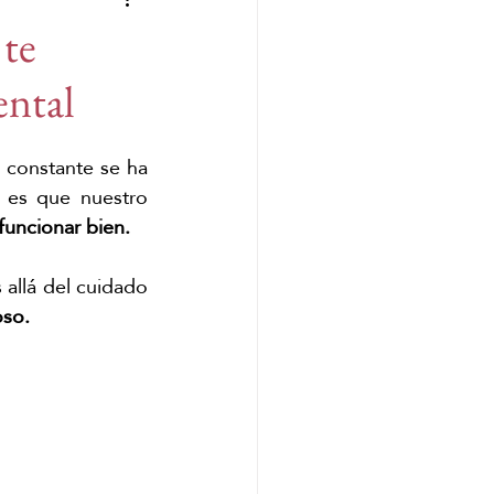
 de Málaga
pop up
te
ental
strés
JHS for Kids
 constante se ha 
 es que nuestro 
funcionar bien.
allá del cuidado 
oso.