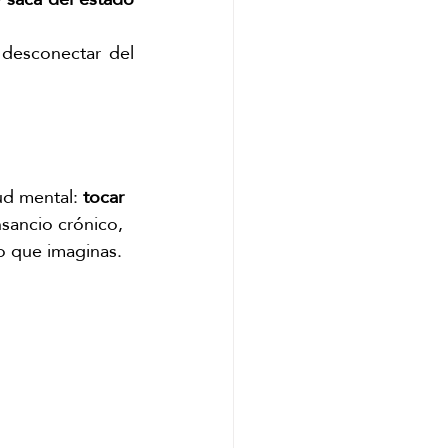
desconectar del 
ud mental: 
tocar 
nsancio crónico, 
lo que imaginas.