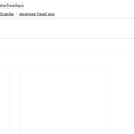
star
headspa
dcapilar
japanese head spa