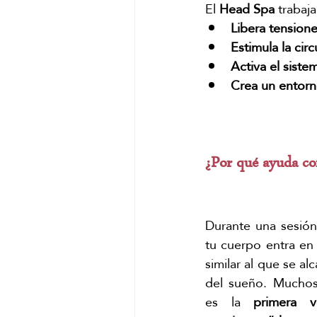
El
 Head Spa
 trabaj
Libera tension
Estimula la cir
Activa el siste
Crea un entorn
¿Por qué ayuda co
Durante una sesión
tu cuerpo entra en 
similar al que se al
del sueño. Muchos 
es la 
primera 