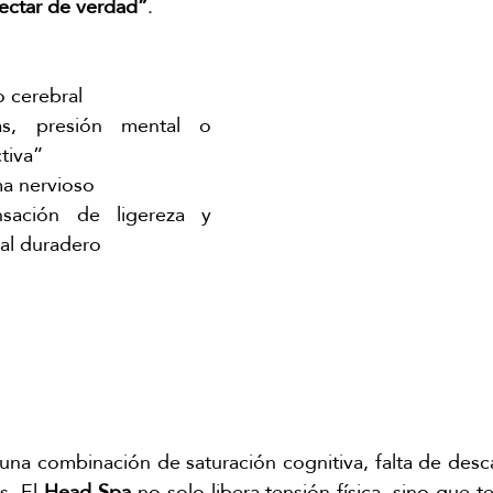
ectar de verdad”
.
 cerebral 
as, presión mental o 
tiva”
ma nervioso 
sación de ligereza y 
al duradero
 una combinación de saturación cognitiva, falta de desc
s. El
 Head Spa
 no solo libera tensión física, sino que te