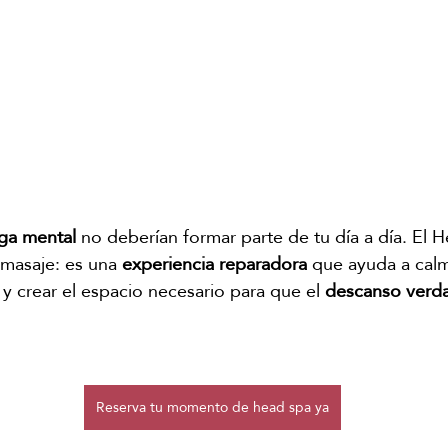
iga mental
 no deberían formar parte de tu día a día. El 
asaje: es una 
experiencia reparadora
 que ayuda a calm
 y crear el espacio necesario para que el 
descanso verd
Reserva tu momento de head spa ya