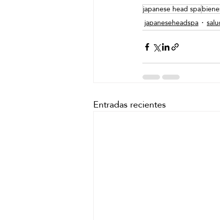
japanese head spa
biene
japaneseheadspa
salu
Entradas recientes