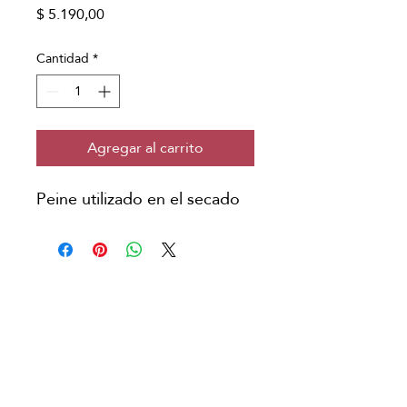
Precio
$ 5.190,00
Cantidad
*
Agregar al carrito
Peine utilizado en el secado
Copyright © Japanese Head Spa
Argentina
Aviso Legal
Política de Privacidad
Condiciones de Reserva
Política de Cookies