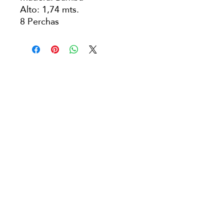
Alto: 1,74 mts.
8 Perchas
Copyright © Japanese Head Spa
Argentina
Aviso Legal
Política de Privacidad
Condiciones de Reserva
Política de Cookies
​Área franquiciados​
Contáctanos
argentina@japaneseheadspa.es