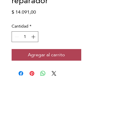
reparador
Precio
$ 14.091,00
Cantidad
*
Agregar al carrito
Copyright © Japanese Head Spa
Argentina
Aviso Legal
Política de Privacidad
Condiciones de Reserva
Política de Cookies
​Área franquiciados​