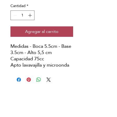
Cantidad
*
Agregar al carrito
Medidas - Boca 5.5cm - Base
3.5cm - Alto 5,5 cm
Capacidad 75cc
Apto lavavajilla y microonda
Copyright © Japanese Head Spa
Argentina
Aviso Legal
Política de Privacidad
Condiciones de Reserva