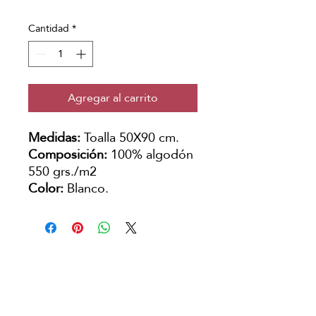
Cantidad
*
Agregar al carrito
Medidas:
Toalla 50X90 cm.
Composición:
100% algodón
550 grs./m2
Color:
Blanco.
Copyright © Japanese Head Spa
Argentina
Aviso Legal
Política de Privacidad